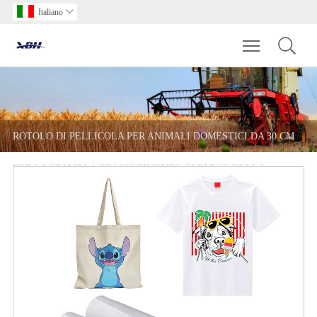
Italiano

Toggle main m
ROTOLO DI PELLICOLA PER ANIMALI DOMESTICI DA 30 CM
PER LA STAMPA A TRASFERIMENTO TERMICO DELLA
STAMPANTE DTF