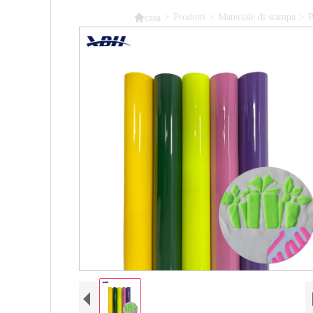

>
Prodotti
>
Materiale di stampa
>
P
casa