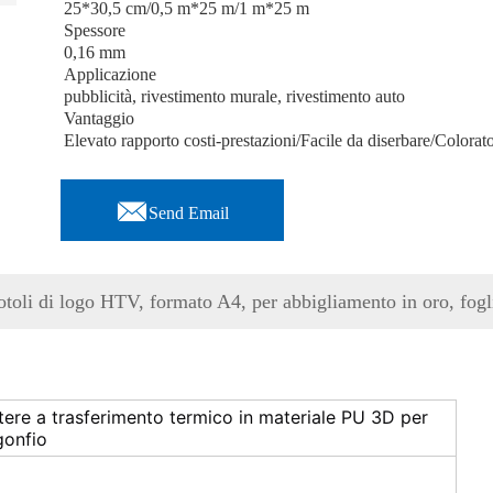
25*30,5 cm/0,5 m*25 m/1 m*25 m
Spessore
0,16 mm
Applicazione
pubblicità, rivestimento murale, rivestimento auto
Vantaggio
Elevato rapporto costi-prestazioni/Facile da diserbare/Colorat

Send Email
oli di logo HTV, formato A4, per abbigliamento in oro, fogli di
ettere a trasferimento termico in materiale PU 3D per
gonfio