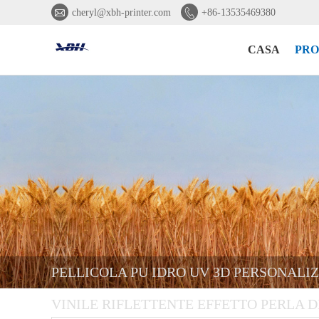


cheryl@xbh-printer.com
+86-13535469380
CASA
PRO
PELLICOLA PU IDRO UV 3D PERSONALIZ
VINILE RIFLETTENTE EFFETTO PERLA D