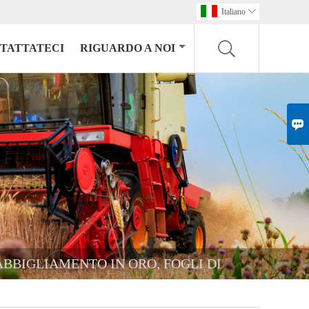
Italiano

TATTATECI
RIGUARDO A NOI

ABBIGLIAMENTO IN ORO, FOGLI DI