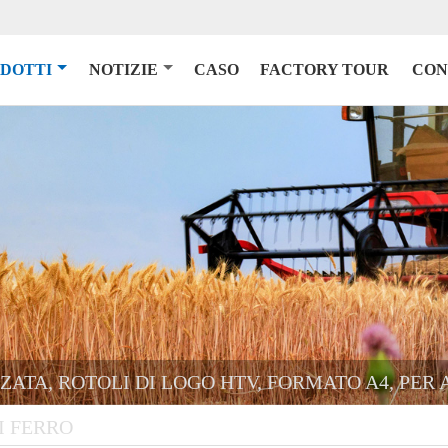
DOTTI
NOTIZIE
CASO
FACTORY TOUR
CON
ZATA, ROTOLI DI LOGO HTV, FORMATO A4, PER 
I FERRO