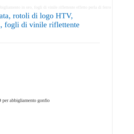
liamento in oro, fogli di vinile riflettente effetto perla di ferro
ta, rotoli di logo HTV,
fogli di vinile riflettente
3D per abbigliamento gonfio