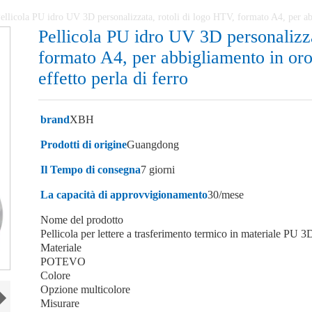
ellicola PU idro UV 3D personalizzata, rotoli di logo HTV, formato A4, per abbig
Pellicola PU idro UV 3D personalizza
formato A4, per abbigliamento in oro, 
effetto perla di ferro
brand
XBH
Prodotti di origine
Guangdong
Il Tempo di consegna
7 giorni
La capacità di approvvigionamento
30/mese
Nome del prodotto
Pellicola per lettere a trasferimento termico in materiale PU 
Materiale
POTEVO
Colore
Opzione multicolore
Misurare