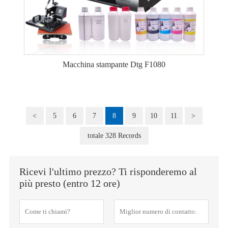
Macchina stampante Dtg F1080
<
5
6
7
8
9
10
11
>
totale 328 Records
Ricevi l'ultimo prezzo? Ti risponderemo al
più presto (entro 12 ore)