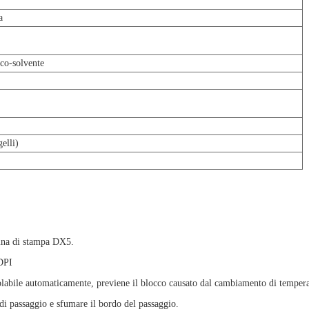
a
eco-solvente
elli)
stina di stampa DX5.
 DPI
golabile automaticamente, previene il blocco causato dal cambiamento di tempera
di passaggio e sfumare il bordo del passaggio.