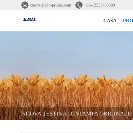


cheryl@xbh-printer.com
+86-13535469380
CASA
PRO
NUOVA TESTINA DI STAMPA ORIGINALE