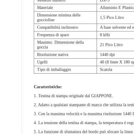
Modello numero:
DX-5
Materiale
Alluminio E Plastic
Dimensione minima delle
1,5 Pico Litro
goccioline
Compatibilità inchiostro
A base solvente ed 
Frequenza di sparo
8 kHz
Massimo. Dimensione della
21 Pico Litro
goccia
Risoluzione nativa
1440 dpi
Ugelli
40 (8 linee X 180 ug
Tipo di imballaggio
Scatola
Caratteristiche:
1. Testina di stampa originale dal GIAPPONE.
2. Adatto a qualsiasi stampante di marca che utilizza la te
3. Con la massima velocità e la massima risoluzione 1440
4. La tensione della testina di stampa, la temperatura è re
5. La funzione di sfumatura del bordo può sfocare la linea 