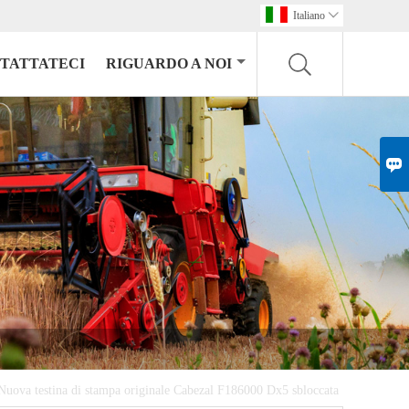
Italiano

TATTATECI
RIGUARDO A NOI

Nuova testina di stampa originale Cabezal F186000 Dx5 sbloccata