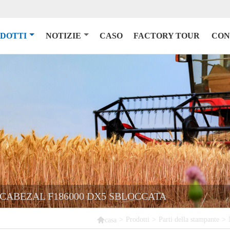
DOTTI
NOTIZIE
CASO
FACTORY TOUR
CON
 CABEZAL F186000 DX5 SBLOCCATA

>
Prodotti
>
Parti della stampante
>
casa