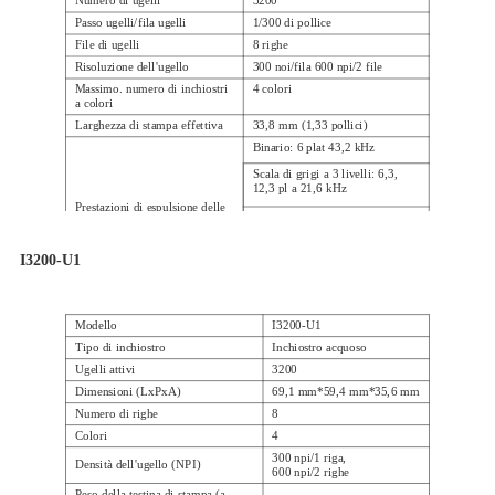
Numero di ugelli
3200
Passo ugelli/fila ugelli
1/300 di pollice
File di ugelli
8 righe
Risoluzione dell'ugello
300 noi/fila 600 npi/2 file
Massimo. numero di inchiostri
4 colori
a colori
Larghezza di stampa effettiva
33,8 mm (1,33 pollici)
Binario: 6 plat 43,2 kHz
Scala di grigi a 3 livelli: 6,3,
12,3 pl a 21,6 kHz
Prestazioni di espulsione delle
Scala di grigi a 4 livelli 3.8,5.5,
8.7 pl a 21.6 kHz
goccioline
I3200-U1
Gamma di viscosità
3-4 mPa·s
Modello
I3200-U1
Tipo di inchiostro
Inchiostro acquoso
Ugelli attivi
3200
Dimensioni (LxPxA)
69,1 mm*59,4 mm*35,6 mm
Numero di righe
8
Colori
4
300 npi/1 riga
,
Densità dell'ugello (NPI)
600 npi/2 righe
Peso della testina di stampa (a