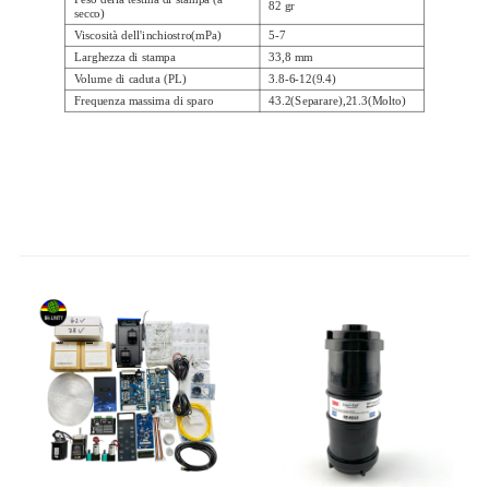
82 gr
secco)
Viscosità dell'inchiostro
(
mPa
)
5-7
Larghezza di stampa
33,8 mm
Volume di caduta (PL)
3.8-6-12
(
9.4
)
Frequenza massima di sparo
43.2
(
Separare
),
21.3
(
Molto
)