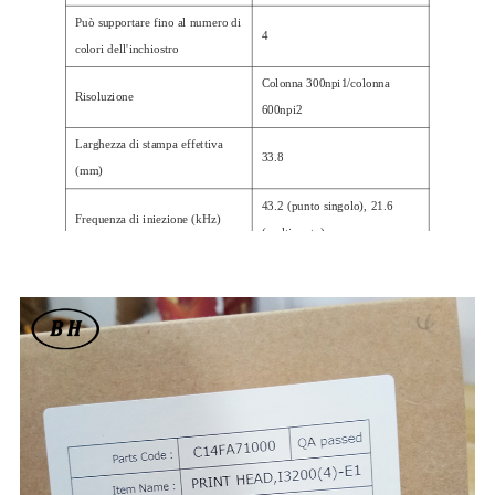
Può supportare fino al numero di
4
colori dell'inchiostro
Colonna 300npi1/colonna
Risoluzione
600npi2
Larghezza di stampa effettiva
33.8
(mm)
43.2 (punto singolo), 21.6
Frequenza di iniezione (kHz)
(multipunto)
Volume goccia d'inchiostro (pl)
3.8-6-12(9.4)