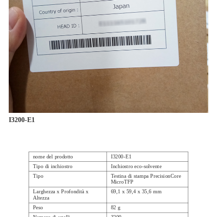
I3200-E1
nome del prodotto
I3200-E1
Tipo di inchiostro
Inchiostro eco-solvente
Tipo
Testina di stampa PrecisionCore
MicroTFP
Larghezza x Profondità x
69,1 x 59,4 x 35,6 mm
Altezza
Peso
82 g