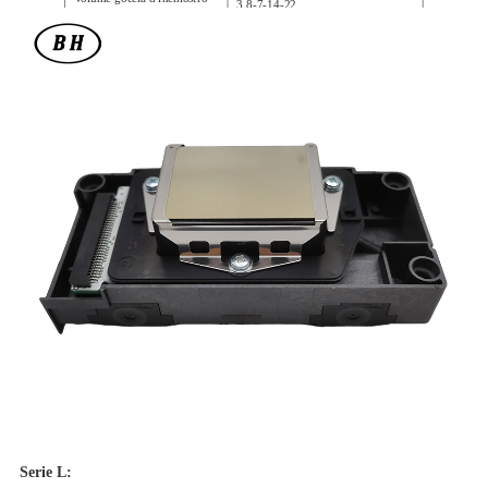
3.8-7-14-22
(pl)
Viscosità dell'inchiostro
4~5
corrispondente (mPa·s)
Serie L: