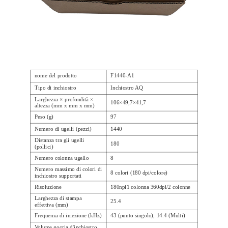
nome del prodotto
F1440-A1
Tipo di inchiostro
Inchiostro AQ
Larghezza × profondità ×
106×49,7×41,7
altezza (mm x mm x mm)
Peso (g)
97
Numero di ugelli (pezzi)
1440
Distanza tra gli ugelli
180
(pollici)
Numero colonna ugello
8
Numero massimo di colori di
8 colori (180 dpi/colore)
inchiostro supportati
Risoluzione
180npi1 colonna 360dpi/2 colonne
Larghezza di stampa
25.4
effettiva (mm)
Frequenza di iniezione (kHz)
43 (punto singolo), 14.4 (Multi)
Volume goccia d'inchiostro