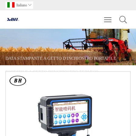
Italiano

Toggle main m
DATA STAMPANTE A GETTO D'INCHIOSTRO PORTATILE
PORTATILE A GETTO D'INCHIOSTRO TERMICO