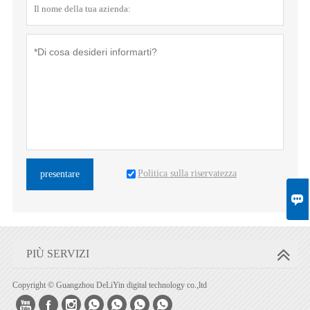
Politica sulla riservatezza
presentare

PIÙ SERVIZI
Copyright © Guangzhou DeLiYin digital technology co.,ltd






