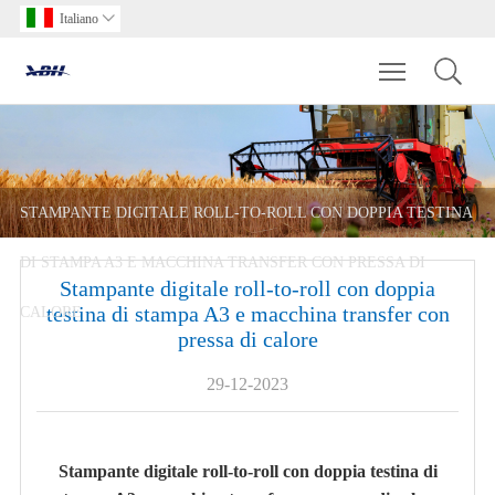
Italiano

Toggle main m
STAMPANTE DIGITALE ROLL-TO-ROLL CON DOPPIA TESTINA
DI STAMPA A3 E MACCHINA TRANSFER CON PRESSA DI
Stampante digitale roll-to-roll con doppia
testina di stampa A3 e macchina transfer con
CALORE
pressa di calore
29-12-2023
Stampante digitale roll-to-roll con doppia testina di