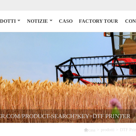
DOTTI
NOTIZIE
CASO
FACTORY TOUR
CON
ER.COM/PRODUCT-SEARCH?KEY=DTF PRINTER

>
prodotti
>
DTF Prin
casa