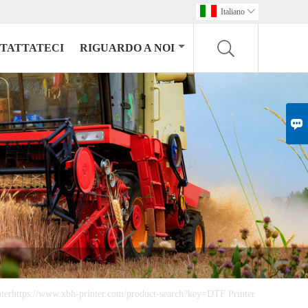
Italiano

TATTATECI
RIGUARDO A NOI

terhttps://www.xbh-printer.com/product-search?key=DTF Printer