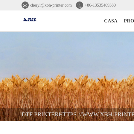


cheryl@xbh-printer.com
+86-13535469380
CASA
PRO
DTF PRINTERHTTPS://WWW.XBH-PRINT